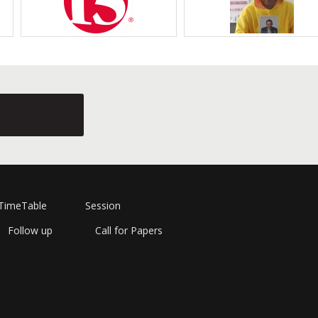
TimeTable
Session
Follow up
Call for Papers