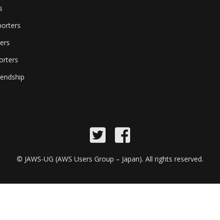
s
orters
ers
orters
endship
©
JAWS-UG (AWS Users Group – Japan)
. All rights reserved.