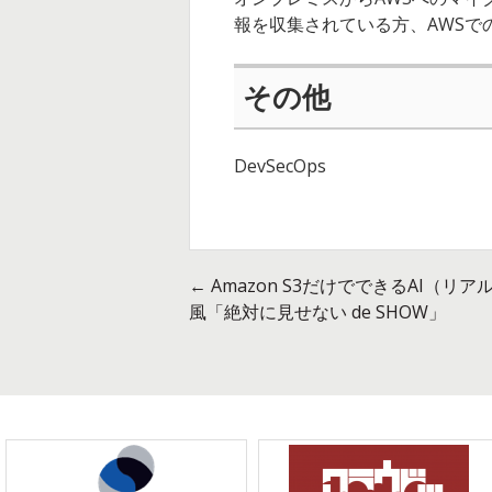
報を収集されている方、AWS
その他
DevSecOps
←
Amazon S3だけでできるAI（リ
投
風「絶対に見せない de SHOW」
稿
ナ
ビ
ゲ