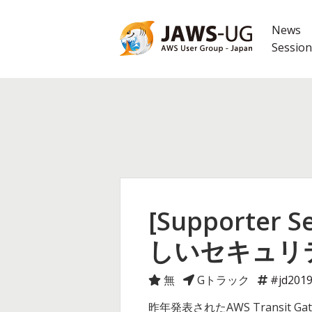
コ
ン
News
テ
Session
ン
ツ
へ
ス
キ
ッ
プ
[Supporter 
しいセキュリ
無
Gトラック
#jd201
昨年発表されたAWS Trans