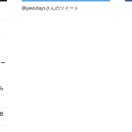
@jawsdaysさんのツイート
ター
ら
せ