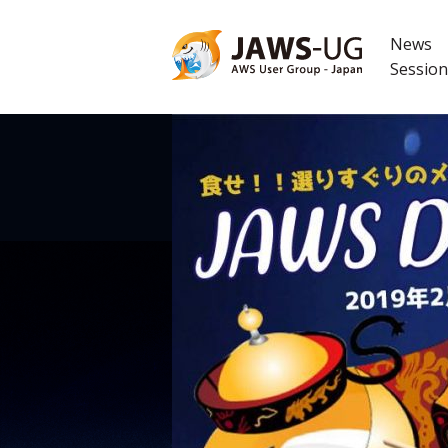
コ
ン
News
テ
Session
ン
ツ
へ
ス
キ
ッ
プ