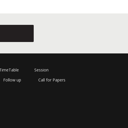
TimeTable
Session
Follow up
Call for Papers