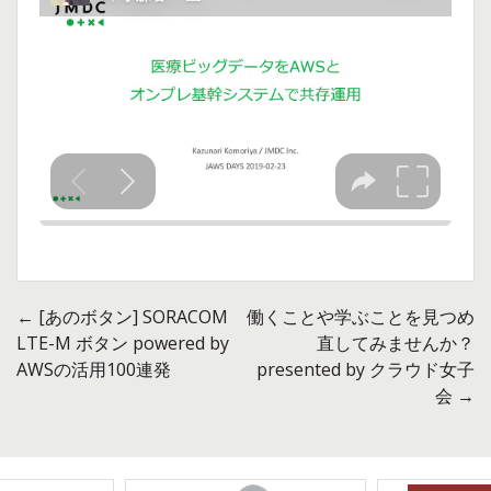
←
[あのボタン] SORACOM
働くことや学ぶことを見つめ
投
LTE-M ボタン powered by
直してみませんか？
AWSの活用100連発
presented by クラウド女子
稿
会
→
ナ
ビ