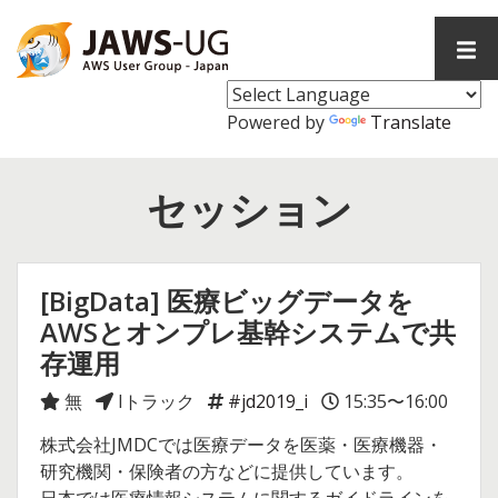
コ
ン
メ
テ
イ
ン
ン
メ
ツ
Powered by
Translate
ニ
へ
ュ
ス
ー
セッション
キ
ッ
プ
[BigData] 医療ビッグデータを
AWSとオンプレ基幹システムで共
存運用
無
Iトラック
#jd2019_i
15:35〜16:00
株式会社JMDCでは医療データを医薬・医療機器・
研究機関・保険者の方などに提供しています。