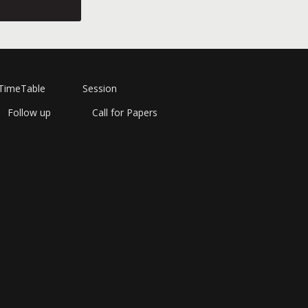
TimeTable
Session
Follow up
Call for Papers