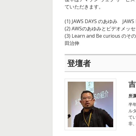
ていただきます。
(1) JAWS DAYS のあゆみ JAW
(2) AWSのあゆみとビデオメッ
(3) Learn and Be cur
田治伸
登壇者
吉
所属：
半
ルタ
てい
非