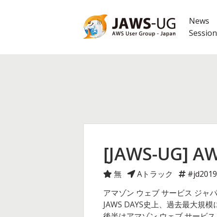
コ
ン
News
テ
Session
ン
ツ
へ
ス
キ
ッ
プ
[JAWS-UG
無
Aトラック
#jd2019
アマゾン ウェブ サービス ジャ
JAWS DAYS史上、過去最大規模
後半はアマゾン ウェブ サービス