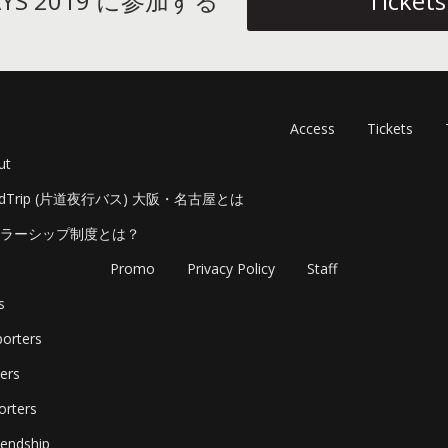
DAYS 2019 に参加する
Tickets
Access
Tickets
ut
adTrip (片道夜行バス) 大阪・名古屋とは
ラーシップ制度とは？
Promo
Privacy Policy
Staff
s
orters
ers
orters
endship