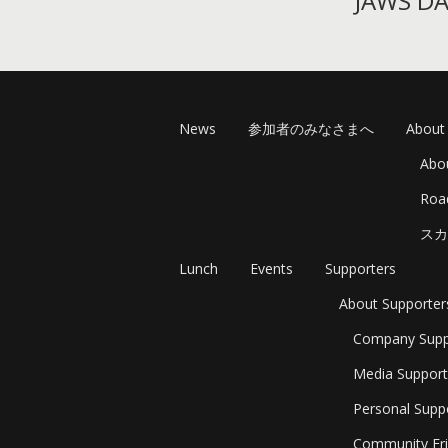
JAWS 
News
参加者のみなさまへ
About
Abo
Ro
スカ
Lunch
Events
Supporters
About Supporter
Company Supp
Media Support
Personal Supp
Community Fri