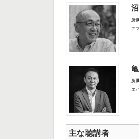
沼
所
ア
亀
所
エ
主な聴講者