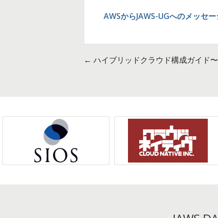
AWSからJAWS-UGへのメッセー
←
ハイブリッドクラウド構成ガイド〜 
投
稿
ナ
ビ
ゲ
ー
シ
ョ
ン