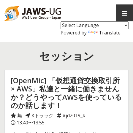
コ
ン
メ
テ
イ
ン
ン
メ
ツ
Powered by
Translate
ニ
へ
ュ
ス
ー
セッション
キ
ッ
プ
[OpenMic] 「仮想通貨交換取引所
× AWS」私達と一緒に働きません
か？どうやってAWSを使っている
のか話します！
無
Kトラック
#jd2019_k
13:40〜13:55