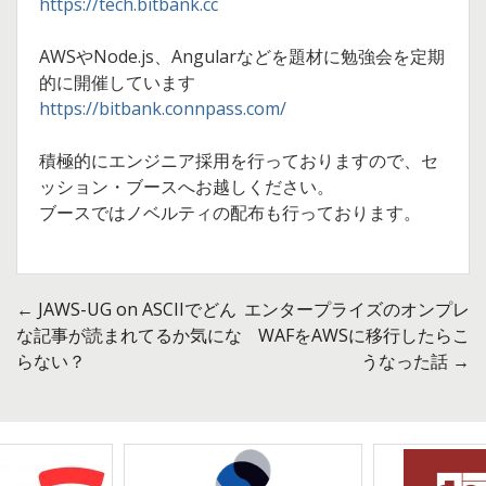
https://tech.bitbank.cc
AWSやNode.js、Angularなどを題材に勉強会を定期
的に開催しています
https://bitbank.connpass.com/
積極的にエンジニア採用を行っておりますので、セ
ッション・ブースへお越しください。
ブースではノベルティの配布も行っております。
←
JAWS-UG on ASCIIでどん
エンタープライズのオンプレ
投
な記事が読まれてるか気にな
WAFをAWSに移行したらこ
らない？
うなった話
→
稿
ナ
ビ