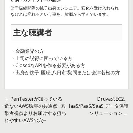
財千破綻間際の銚子出身エンジニア。変化を受け入れられ
なければ廃れるという事を、故郷から学んでいます。
主な聴講者
・金融業界の方
・上司の説得に困っている方
・ClosedなAPIを作る必要がある方
・出身が銚子-匝瑳(八日市場)間または会津若松の方
←
PenTesterが知っている
DruvaのEC2、
投
危ないAWS環境の共通点 ~攻
IaaS/PaaS/SaaS データ保護
撃者視点よりお届けする狙わ
ソリューション
→
稿
れやすいAWSの穴~
ナ