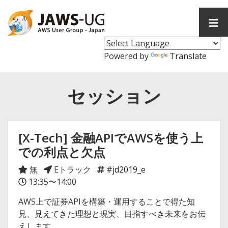
コ
ン
メ
テ
イ
ン
ン
メ
ツ
Powered by
Translate
ニ
へ
ュ
ス
ー
セッション
キ
ッ
プ
[X-Tech] 金融APIでAWSを使う上
での利点と欠点
無
Eトラック
#jd2019_e
13:35〜14:00
AWS上で証券APIを構築・運用することで得た知
見、見えてきた理想と現実、目指すべき未来をお伝
えします。