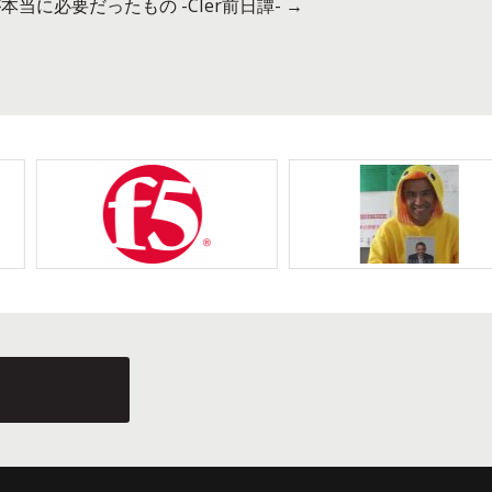
本当に必要だったもの -CIer前日譚-
→