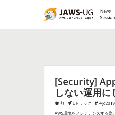
コ
ン
News
テ
Session
ン
ツ
へ
ス
キ
ッ
プ
[Security
しない運用に
無
Eトラック
#jd2019
AWS環境をメンテナンスする際、