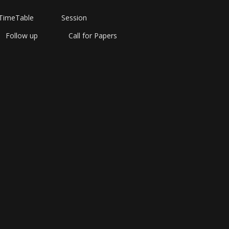
TimeTable
Session
Follow up
Call for Papers