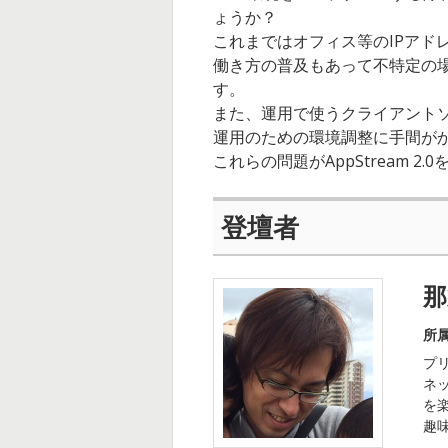
ょうか？
これまではオフィス等のIPアド
働き方の普及もあって不特定の
す。
また、運用で使うクライアント
運用のための環境調整に手間が
これらの問題がAppStream
登壇者
那
所
プ
ネ
を
趣