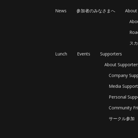
News
参加者のみなさまへ
About
Abo
Ro
スカ
Lunch
Events
Supporters
About Supporter
Company Supp
Media Support
Personal Supp
Community Fri
サークル参加