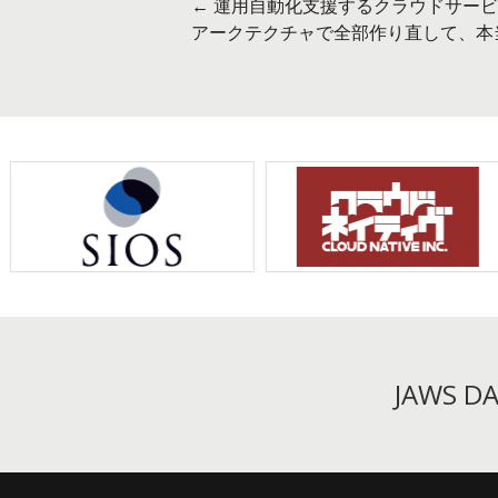
←
運用自動化支援するクラウドサービス「
投
アークテクチャで全部作り直して、本
稿
ナ
ビ
ゲ
ー
シ
ョ
ン
JAWS 