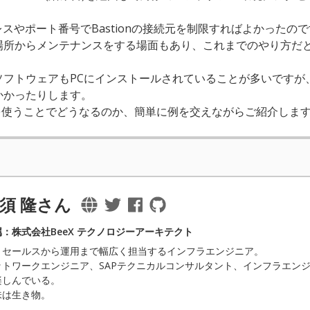
レスやポート番号でBastionの接続元を制限すればよかったの
場所からメンテナンスをする場面もあり、これまでのやり方だ
ソフトウェアもPCにインストールされていることが多いですが
かかったりします。
 2.0を使うことでどうなるのか、簡単に例を交えながらご紹介しま
須 隆さん
属：株式会社BeeX テクノロジーアーキテクト
リセールスから運用まで幅広く担当するインフラエンジニア。
ットワークエンジニア、SAPテクニカルコンサルタント、インフラエン
楽しんでいる。
味は生き物。